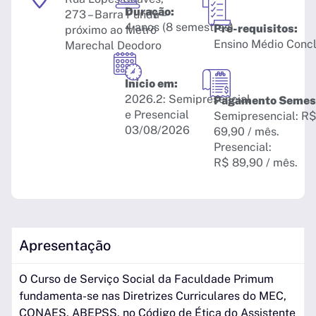
Duração:
273 – Barra Funda –
4 anos (8 semestres)
Pré-requisitos:
próximo ao Metrô
Ensino Médio Conc
Marechal Deodoro
Início em:
2026.2: Semipresencial
Pagamento Semest
e Presencial
Semipresencial: R
03/08/2026
69,90 / mês.
Presencial:
R$ 89,90 / mês.
Apresentação
O Curso de Serviço Social da Faculdade Primum
fundamenta-se nas Diretrizes Curriculares do MEC,
CONAES, ABEPSS, no Código de Ética do Assistente